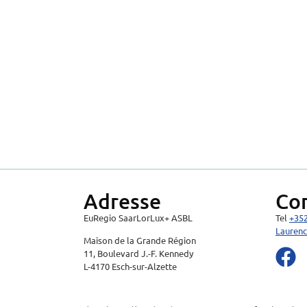
Adresse
Co
EuRegio SaarLorLux+ ASBL
Tel
+35
Laurenc
Maison de la Grande Région
11, Boulevard J.-F. Kennedy
L-4170 Esch-sur-Alzette