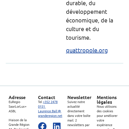
durable, du
développement
économique, de la
culture et du
tourisme.
quattropole.org
Adresse
Contact
Newsletter
Mentions
légales
EuRegio
Tel
+352 2478
Suivez notre
SaarLorLux+
0151
actualité
Nous utilisons
ASBL
Laurence.Ball @
directement
des cookies
granderegion.net
dans votre boîte
pour améliorer
Maison de la
mail. 2
votre
Grande Région
newsletters par
expérience
11, Boulevard