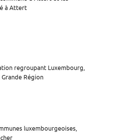
 à Attert
ciation regroupant Luxembourg,
la Grande Région
communes luxembourgeoises,
acher