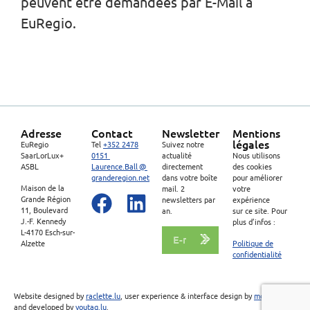
peuvent être demandées par E-Mail à
EuRegio.
Adresse
Contact
Newsletter
Mentions
légales
EuRegio
Tel
+352 2478
Suivez notre
SaarLorLux+
0151
actualité
Nous utilisons
ASBL
Laurence.Ball @
directement
des cookies
granderegion.net
dans votre boîte
pour améliorer
Maison de la
mail. 2
votre
Grande Région
newsletters par
expérience
11, Boulevard
an.
sur ce site. Pour
J.-F. Kennedy
plus d’infos :
L-4170 Esch-sur-
Alzette
Politique de
confidentialité
Website designed by
raclette.lu
, user experience & interface design by
moons.lu
,
and developed by
youtag.lu
.