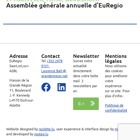
Assemblée générale annuelle d’EuRegio
Adresse
Contact
Newsletter
Mentions
légales
EuRegio
Tel
+352 2478
Suivez notre
SaarLorLux+
0151
actualité
Nous utilisons
ASBL
Laurence.Ball @
directement
des cookies
granderegion.net
dans votre boîte
pour améliorer
Maison de la
mail. 2
votre
Grande Région
newsletters par
expérience
11, Boulevard
an.
sur ce site. Pour
J.-F. Kennedy
plus d’infos :
L-4170 Esch-sur-
Alzette
Politique de
confidentialité
Website designed by
raclette.lu
, user experience & interface design by
moons.lu
,
and developed by
youtag.lu
.