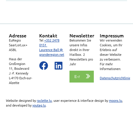
Adresse
Kontakt
Newsletter
Impressum
EuRegio
Tel
+352 2478
Bekommen Sie
Wir verwenden
SaarLorLux+
0151
unsere Infos
Cookies, um Ihr
ASBL
Laurence.Ball @
direkt in Ihrer
Erlebnis auf
granderegion.net
Mailbox. 2
dieser Website
Haus der
Newsletters pro
zu verbessern.
Großregion
Jahr
Für mehr
11, Boulevard
Informationen:
J.-F. Kennedy
L-4170 Esch-sur-
Datenschutzrichtlinien
Alzette
Website designed by
raclette.lu
, user experience & interface design by
moons.lu
,
and developed by
youtag.lu
.