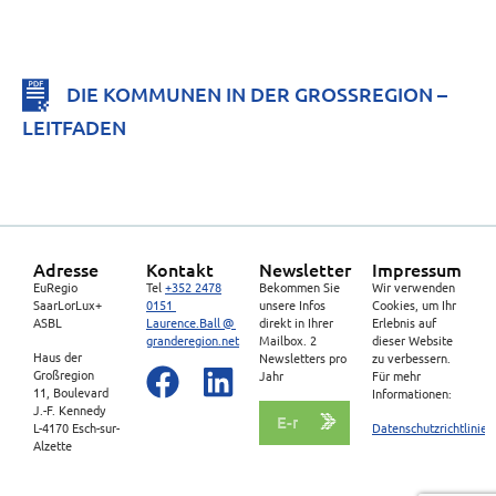
DIE KOMMUNEN IN DER GROSSREGION –
LEITFADEN
Adresse
Kontakt
Newsletter
Impressum
EuRegio
Tel
+352 2478
Bekommen Sie
Wir verwenden
SaarLorLux+
0151
unsere Infos
Cookies, um Ihr
ASBL
Laurence.Ball @
direkt in Ihrer
Erlebnis auf
granderegion.net
Mailbox. 2
dieser Website
Haus der
Newsletters pro
zu verbessern.
Großregion
Jahr
Für mehr
11, Boulevard
Informationen:
J.-F. Kennedy
L-4170 Esch-sur-
Datenschutzrichtlinien
Alzette