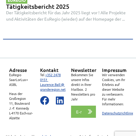
Tätigkeitsbericht 2025
Der Tätigkeitsbericht für das Jahr 2025 liegt vor ! Alle Projekte
und Aktivitäten der EuRegio (wieder) auf der Homepage der ...
Adresse
Kontakt
Newsletter
Impressum
EuRegio
Tel
+352 2478
Bekommen Sie
Wir verwenden
SaarLorLux+
0151
unsere Infos
Cookies, um Ihr
ASBL
Laurence.Ball @
direkt in Ihrer
Erlebnis auf
granderegion.net
Mailbox. 2
dieser Website
Haus der
Newsletters pro
zu verbessern.
Großregion
Jahr
Für mehr
11, Boulevard
Informationen:
J.-F. Kennedy
L-4170 Esch-sur-
Datenschutzrichtlinien
Alzette